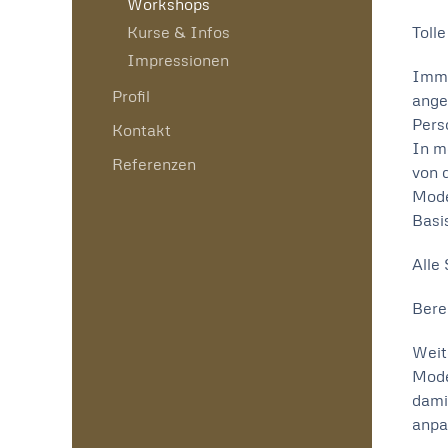
Workshops
Kurse & Infos
Toll
Impressionen
Imme
Profil
ange
Pers
Kontakt
In m
Referenzen
von 
Mode
Basi
Alle
Bere
Weit
Mode
dami
anpa