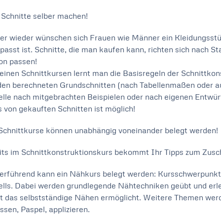
e Schnitte selber machen!
r wieder wünschen sich Frauen wie Männer ein Kleidungsstück,
passt ist. Schnitte, die man kaufen kann, richten sich nach St
on passen!
einen Schnittkursen lernt man die Basisregeln der Schnittk
den berechneten Grundschnitten (nach Tabellenmaßen oder auf 
lle nach mitgebrachten Beispielen oder nach eigenen Entwür
s von gekauften Schnitten ist möglich!
 Schnittkurse können unabhängig voneinander belegt werden!
its im Schnittkonstruktionskurs bekommt Ihr Tipps zum Zusc
erführend kann ein Nähkurs belegt werden: Kursschwerpunkt 
lls. Dabei werden grundlegende Nähtechniken geübt und erler
t das selbstständige Nähen ermöglicht. Weitere Themen werd
ssen, Paspel, applizieren.